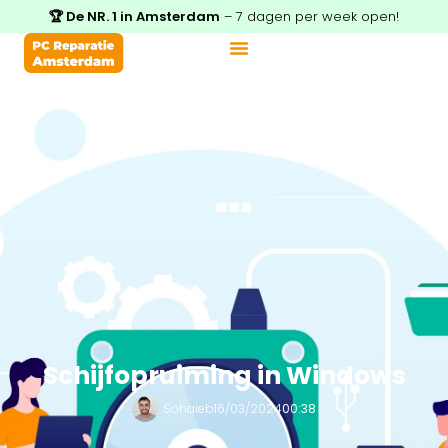
🏆 De NR. 1 in Amsterdam
– 7 dagen per week open!
Schijfopruiming in Windows
Sohaieb
16/03/2024
00:38