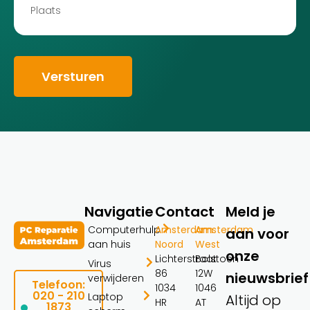
Versturen
Navigatie
Contact
Meld je
Computerhulp
Amsterdam
Amsterdam
aan voor
aan huis
Noord
West
onze
Lichterstraat
Bolstoen
Virus
86
12W
nieuwsbrief
verwijderen
Telefoon:
1034
1046
020 - 210
Laptop
Altijd op
HR
AT
1873