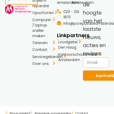
scherm
Amsterdam
Amsterdam
de
reparatie
020 - 210
hoogte
Opschonen
1873
Computer
van het
info@pcreparatieamsterda
/ laptop
laatste
sneller
Linkpartners
maken
nieuws,
Loodgieter
Tarieven
acties en
Den Haag
Contact
reviews.
Kantoorschoonmaak
Servicegebieden
Amsterdam
Over ons
Aanmel
Privacybeleid
Algemene voorwaarden
Contact