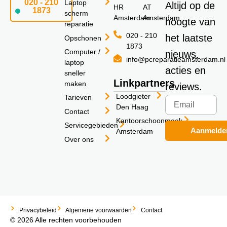
020 - 210
Laptop
Altijd op de
HR
AT
1873
scherm
Amsterdam
Amsterdam
hoogte van
reparatie
020 - 210
het laatste
Opschonen
1873
Computer /
nieuws,
info@pcreparatieamsterdam.nl
laptop
acties en
sneller
Linkpartners
maken
reviews.
Loodgieter
Tarieven
Den Haag
Contact
Kantoorschoonmaak
Servicegebieden
Aanmelde
Amsterdam
Over ons
Privacybeleid
Algemene voorwaarden
Contact
© 2026 Alle rechten voorbehouden