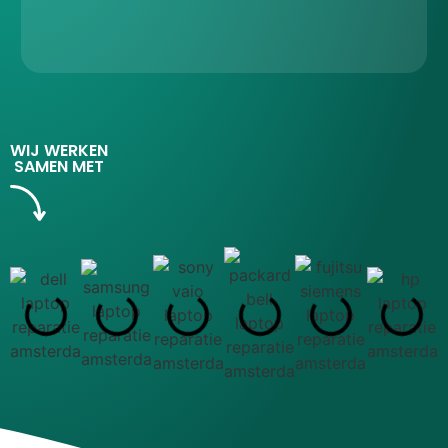
se
vr
WIJ WERKEN
SAMEN MET