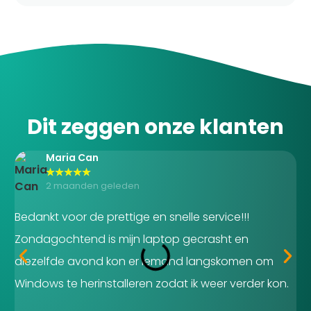
Dit zeggen onze klanten
Maria Can
★
★
★
★
★
2 maanden geleden
Bedankt voor de prettige en snelle service!!!
We
Zondagochtend is mijn laptop gecrasht en
go
diezelfde avond kon er iemand langskomen om
kw
Windows te herinstalleren zodat ik weer verder kon.
te
op