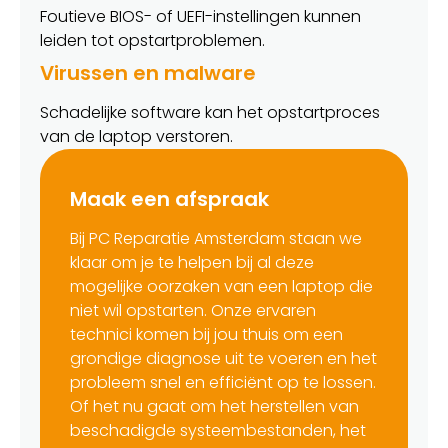
Foutieve BIOS- of UEFI-instellingen kunnen
leiden tot opstartproblemen.
Virussen en malware
Schadelijke software kan het opstartproces
van de laptop verstoren.
Maak een afspraak
Bij PC Reparatie Amsterdam staan ​​we
klaar om je te helpen bij al deze
mogelijke oorzaken van een laptop die
niet wil opstarten. Onze ervaren
technici komen bij jou thuis om een
grondige diagnose uit te voeren en het
probleem snel en efficiënt op te lossen.
Of het nu gaat om het herstellen van
beschadigde systeembestanden, het