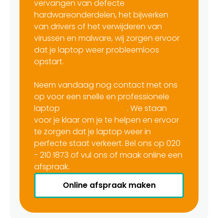
vervangen van defecte
hardwareonderdelen, het bijwerken
van drivers of het verwijderen van
virussen en malware, wij zorgen ervoor
dat je laptop weer probleemloos
opstart.
Neem vandaag nog contact met ons
op voor een snelle en professionele
laptop
scherm reparatie
. We staan
voor je klaar om je te helpen en ervoor
te zorgen dat je laptop weer in
perfecte staat verkeert. Bel ons op 020
- 210 1873 of vul ons of maak online een
afspraak.
Online afspraak maken