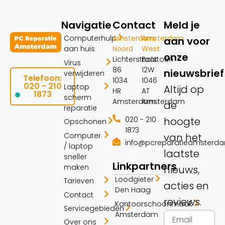
Navigatie
Contact
Meld je
Computerhulp
Amsterdam
Amsterdam
aan voor
aan huis
Noord
West
onze
Lichterstraat
Bolstoen
Virus
86
12W
nieuwsbrief
verwijderen
Telefoon:
1034
1046
020 - 210
Laptop
Altijd op
HR
AT
1873
scherm
Amsterdam
Amsterdam
de
reparatie
020 - 210
hoogte
Opschonen
1873
Computer
van het
info@pcreparatieamsterda
/ laptop
laatste
sneller
Linkpartners
maken
nieuws,
Loodgieter
Tarieven
acties en
Den Haag
Contact
reviews.
Kantoorschoonmaak
Servicegebieden
Amsterdam
Over ons